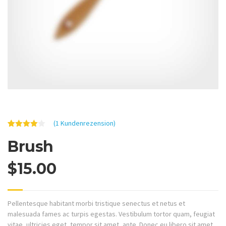
(
1
Kundenrezension)
Bewertet
1
Brush
mit
4.00
von 5,
basierend
auf
$
15.00
Kundenbewertung
Pellentesque habitant morbi tristique senectus et netus et
malesuada fames ac turpis egestas. Vestibulum tortor quam, feugiat
vitae, ultricies eget, tempor sit amet, ante. Donec eu libero sit amet