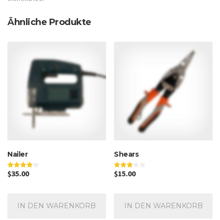
Ähnliche Produkte
Nailer
Shears
$
35.00
$
15.00
Bewertet
Bewertet
mit
mit
4.00
3.00
von 5
von 5
IN DEN WARENKORB
IN DEN WARENKORB