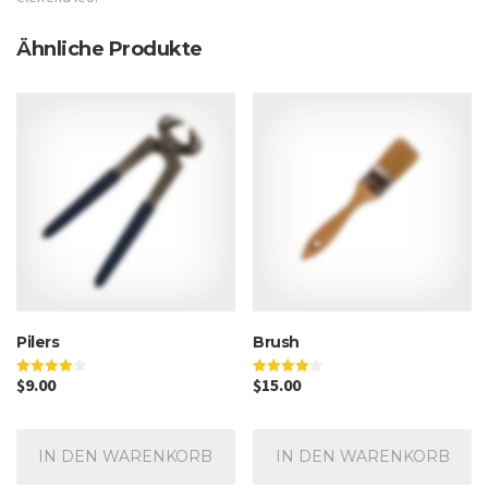
Ähnliche Produkte
Pilers
Brush
$
9.00
$
15.00
Bewertet
Bewertet
mit
mit
4.00
4.00
von 5
von 5
IN DEN WARENKORB
IN DEN WARENKORB