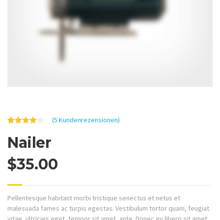
(
5
Kundenrezensionen)
Bewertet
5
Nailer
mit
4.00
von 5,
basierend
auf
$
35.00
Kundenbewertungen
Pellentesque habitant morbi tristique senectus et netus et
malesuada fames ac turpis egestas. Vestibulum tortor quam, feugiat
vitae, ultricies eget, tempor sit amet, ante. Donec eu libero sit amet