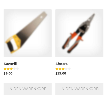
Sawmill
Shears
$
9.00
$
15.00
Bewertet
Bewertet
mit
mit
3.00
3.00
von 5
von 5
IN DEN WARENKORB
IN DEN WARENKORB