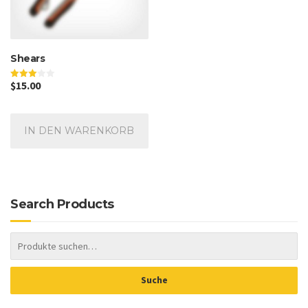
Shears
$
15.00
Bewertet
mit
3.00
von 5
IN DEN WARENKORB
Search Products
Suche