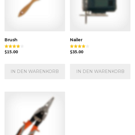
Brush
Nailer
$
15.00
$
35.00
Bewertet
Bewertet
mit
mit
4.00
4.00
von 5
von 5
IN DEN WARENKORB
IN DEN WARENKORB