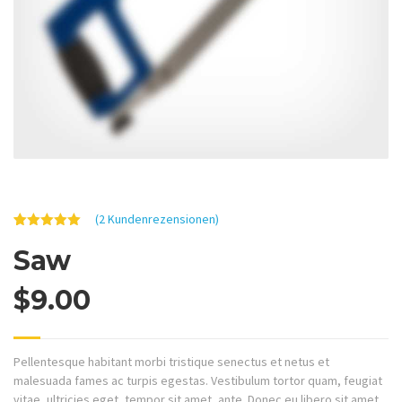
(
2
Kundenrezensionen)
Bewertet
2
Saw
mit
5.00
von 5,
basierend
auf
$
9.00
Kundenbewertungen
Pellentesque habitant morbi tristique senectus et netus et
malesuada fames ac turpis egestas. Vestibulum tortor quam, feugiat
vitae, ultricies eget, tempor sit amet, ante. Donec eu libero sit amet