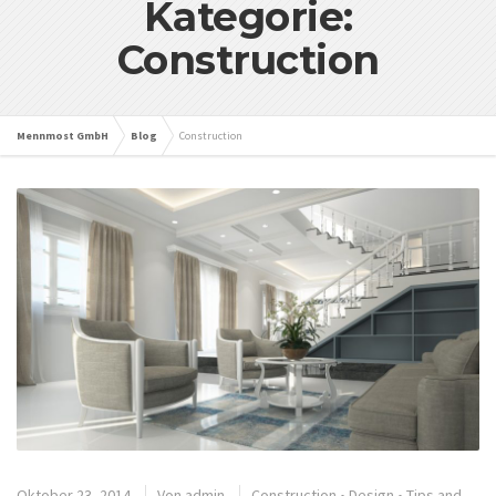
Kategorie:
Construction
Mennmost GmbH
Blog
Construction
Oktober 23, 2014
Von
admin
Construction
•
Design
•
Tips and